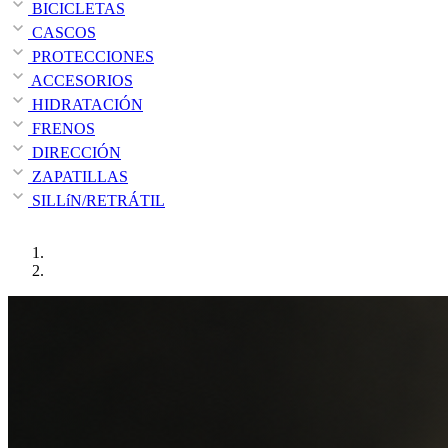
BICICLETAS
CASCOS
PROTECCIONES
ACCESORIOS
HIDRATACIÓN
FRENOS
DIRECCIÓN
ZAPATILLAS
SILLíN/RETRÁTIL