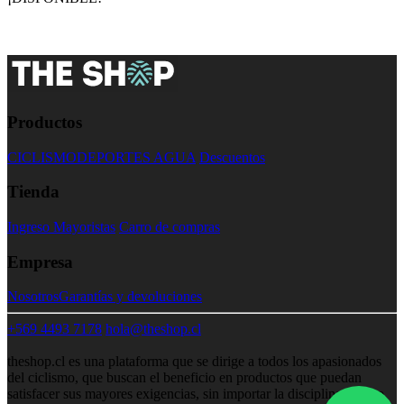
Productos
CICLISMO
DEPORTES AGUA
Descuentos
Tienda
Ingreso Mayoristas
Carro de compras
Empresa
Nosotros
Garantías y devoluciones
+569 4493 7178
hola@theshop.cl
theshop.cl es una plataforma que se dirige a todos los apasionados
del ciclismo, que buscan el beneficio en productos que puedan
satisfacer sus mayores exigencias, sin importar la disciplina. Como