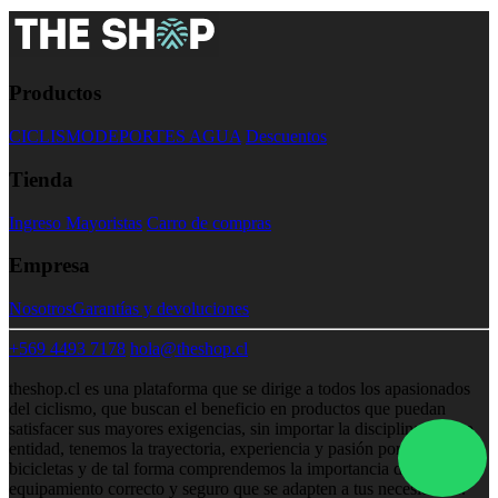
Productos
CICLISMO
DEPORTES AGUA
Descuentos
Tienda
Ingreso Mayoristas
Carro de compras
Empresa
Nosotros
Garantías y devoluciones
+569 4493 7178
hola@theshop.cl
theshop.cl es una plataforma que se dirige a todos los apasionados
del ciclismo, que buscan el beneficio en productos que puedan
satisfacer sus mayores exigencias, sin importar la disciplina. Como
entidad, tenemos la trayectoria, experiencia y pasión por las
bicicletas y de tal forma comprendemos la importancia de un
equipamiento correcto y seguro que se adapten a tus necesidades.