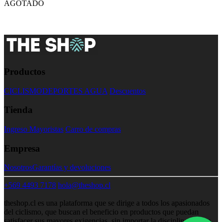
AGOTADO
Productos
CICLISMO
DEPORTES AGUA
Descuentos
Tienda
Ingreso Mayoristas
Carro de compras
Empresa
Nosotros
Garantías y devoluciones
+569 4493 7178
hola@theshop.cl
theshop.cl es una plataforma que se dirige a todos los apasionados
del ciclismo, que buscan el beneficio en productos que puedan
satisfacer sus mayores exigencias, sin importar la disciplina. Como