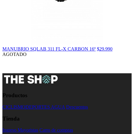
MANUBRIO SQLAB 311 FL-X CARBON 16º
$29.990
AGOTADO
Productos
CICLISMO
DEPORTES AGUA
Descuentos
Tienda
Ingreso Mayoristas
Carro de compras