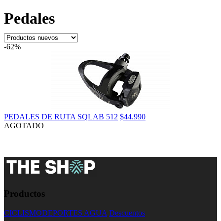
Pedales
-62%
PEDALES DE RUTA SQLAB 512
$44.990
AGOTADO
Productos
CICLISMO
DEPORTES AGUA
Descuentos