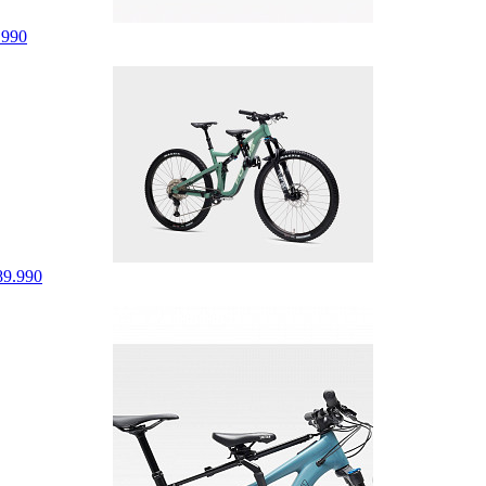
.990
89.990