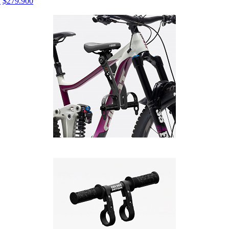
O
$279.900