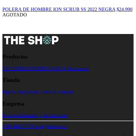
POLERA DE HOMBRE ION SCRUB SS 2022 NEGRA
$24.990
AGOTADO
Productos
CICLISMO
DEPORTES AGUA
Descuentos
Tienda
Ingreso Mayoristas
Carro de compras
Empresa
Nosotros
Garantías y devoluciones
+569 4493 7178
hola@theshop.cl