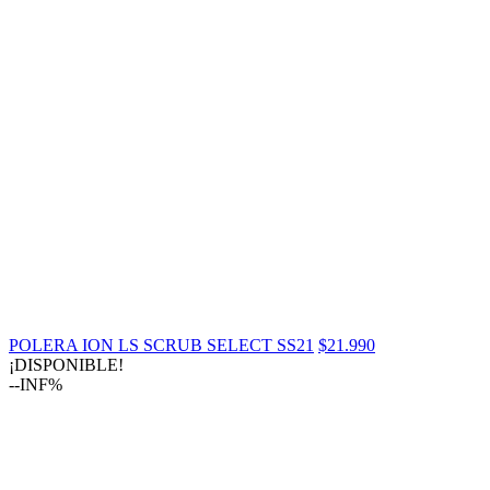
POLERA ION LS SCRUB SELECT SS21
$21.990
¡DISPONIBLE!
--INF%