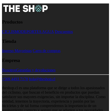
Productos
CICLISMO
DEPORTES AGUA
Descuentos
Tienda
Ingreso Mayoristas
Carro de compras
Empresa
Nosotros
Garantías y devoluciones
+569 4493 7178
hola@theshop.cl
theshop.cl es una plataforma que se dirige a todos los apasionados
del ciclismo, que buscan el beneficio en productos que puedan
satisfacer sus mayores exigencias, sin importar la disciplina. Como
entidad, tenemos la trayectoria, experiencia y pasión por las
bicicletas y de tal forma comprendemos la importancia de un
equipamiento correcto y seguro que se adapten a tus necesidades.