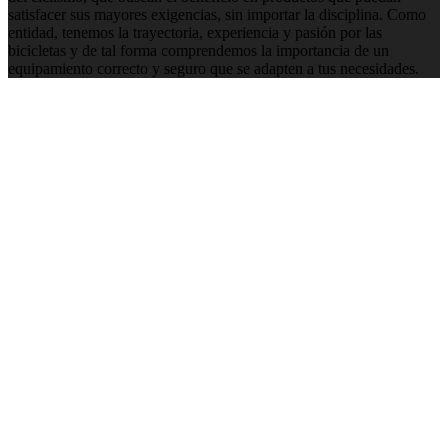
satisfacer sus mayores exigencias, sin importar la disciplina. Como
entidad, tenemos la trayectoria, experiencia y pasión por las
bicicletas y de tal forma comprendemos la importancia de un
equipamiento correcto y seguro que se adapten a tus necesidades.