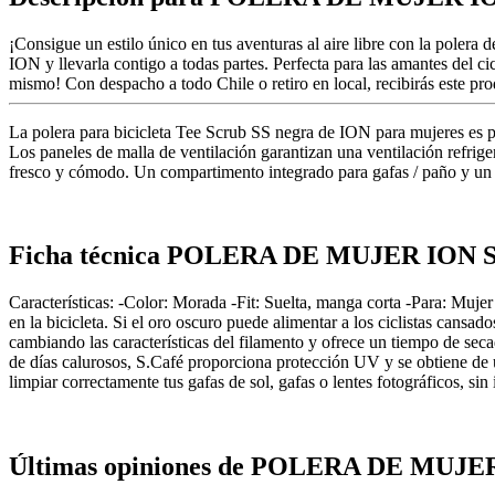
¡Consigue un estilo único en tus aventuras al aire libre con la pole
ION y llevarla contigo a todas partes. Perfecta para las amantes del ci
mismo! Con despacho a todo Chile o retiro en local, recibirás este pro
La polera para bicicleta Tee Scrub SS negra de ION para mujeres es par
Los paneles de malla de ventilación garantizan una ventilación refrig
fresco y cómodo. Un compartimento integrado para gafas / paño y un b
Ficha técnica POLERA DE MUJER ION
Características: -Color: Morada -Fit: Suelta, manga corta -Para: Muj
en la bicicleta. Si el oro oscuro puede alimentar a los ciclistas cansa
cambiando las características del filamento y ofrece un tiempo de se
de días calurosos, S.Café proporciona protección UV y se obtiene de u
limpiar correctamente tus gafas de sol, gafas o lentes fotográf
Últimas opiniones de POLERA DE MUJ