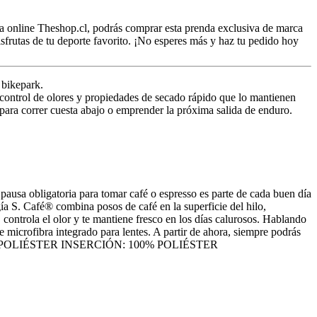
da online Theshop.cl, podrás comprar esta prenda exclusiva de marca
disfrutas de tu deporte favorito. ¡No esperes más y haz tu pedido hoy
 bikepark.
a control de olores y propiedades de secado rápido que lo mantienen
para correr cuesta abajo o emprender la próxima salida de enduro.
ausa obligatoria para tomar café o espresso es parte de cada buen día
gía S. Café® combina posos de café en la superficie del hilo,
ontrola el olor y te mantiene fresco en los días calurosos. Hablando
microfibra integrado para lentes. A partir de ahora, siempre podrás
PAL: 100% POLIÉSTER INSERCIÓN: 100% POLIÉSTER