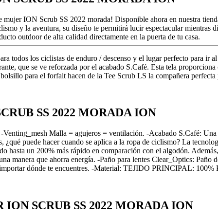
ra de mujer ION Scrub SS 2022 morada! Disponible ahora en nuestra tien
clismo y la aventura, su diseño te permitirá lucir espectacular mientras 
ducto outdoor de alta calidad directamente en la puerta de tu casa.
a todos los ciclistas de enduro / descenso y el lugar perfecto para ir al
erante, que se ve reforzada por el acabado S.Café. Esta tela proporcion
olsillo para el forfait hacen de la Tee Scrub LS la compañera perfecta 
 SCRUB SS 2022 MORADA ION
er -Venting_mesh Malla = agujeros = ventilación. -Acabado S.Café: Una p
dos, ¿qué puede hacer cuando se aplica a la ropa de ciclismo? La tecnolo
cado hasta un 200% más rápido en comparación con el algodón. Además, c
na manera que ahorra energía. -Paño para lentes Clear_Optics: Paño de 
icos, sin importar dónde te encuentres. -Material: TEJIDO PRINCI
ER ION SCRUB SS 2022 MORADA ION