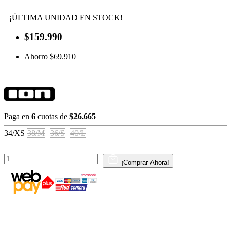
¡ÚLTIMA UNIDAD EN STOCK!
$159.990
Ahorro $69.910
Paga en
6
cuotas de
$26.665
34/XS
38/M
36/S
40/L
¡Comprar Ahora!