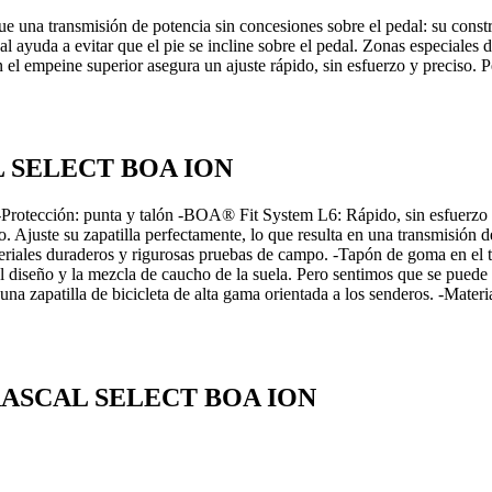
una transmisión de potencia sin concesiones sobre el pedal: su constru
onal ayuda a evitar que el pie se incline sobre el pedal. Zonas especiale
el empeine superior asegura un ajuste rápido, sin esfuerzo y preciso. P
AL SELECT BOA ION
s -Protección: punta y talón -BOA® Fit System L6: Rápido, sin esfuerzo
po. Ajuste su zapatilla perfectamente, lo que resulta en una transmisió
ateriales duraderos y rigurosas pruebas de campo. -Tapón de goma en el
iseño y la mezcla de caucho de la suela. Pero sentimos que se puede au
a una zapatilla de bicicleta de alta gama orientada a los senderos. -
N RASCAL SELECT BOA ION