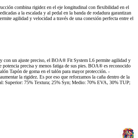
cción combina rigidez en el eje longitudinal con flexibilidad en el
s dedicadas a la escalada y al pedal en la banda de rodadura garantizan
ermite agilidad y velocidad a través de una conexión perfecta entre el
 y con un ajuste preciso, el BOA® Fit System L6 permite agilidad y
n de potencia precisa y menos fatiga de sus pies. BOA® es reconocido
 talón Tapón de goma en el talón para mayor protección. -
mentar la rigidez. Es por eso que reforzamos la caña dentro de la
Material: Superior: 75% Textura; 25% Syn; Medio: 70% EVA, 30% TUP;