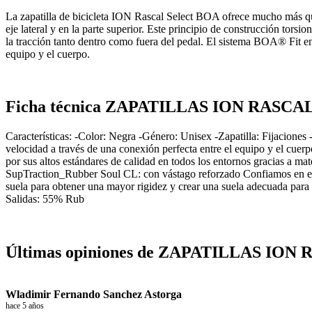
La zapatilla de bicicleta ION Rascal Select BOA ofrece mucho más que 
eje lateral y en la parte superior. Este principio de construcción torsi
la tracción tanto dentro como fuera del pedal. El sistema BOA® Fit en 
equipo y el cuerpo.
Ficha técnica ZAPATILLAS ION RASC
Características: -Color: Negra -Género: Unisex -Zapatilla: Fijacione
velocidad a través de una conexión perfecta entre el equipo y el cuer
por sus altos estándares de calidad en todos los entornos gracias a m
SupTraction_Rubber Soul CL: con vástago reforzado Confiamos en el d
suela para obtener una mayor rigidez y crear una suela adecuada par
Salidas: 55% Rub
Últimas opiniones de ZAPATILLAS IO
Wladimir Fernando Sanchez Astorga
hace 5 años