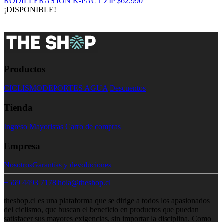
RODILLERAS ION K-PACT ZIP
$62.990
¡DISPONIBLE!
Productos
CICLISMO
DEPORTES AGUA
Descuentos
Tienda
Ingreso Mayoristas
Carro de compras
Empresa
Nosotros
Garantías y devoluciones
+569 4493 7178
hola@theshop.cl
theshop.cl es una plataforma que se dirige a todos los apasionados
del ciclismo, que buscan el beneficio en productos que puedan
satisfacer sus mayores exigencias, sin importar la disciplina. Como