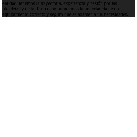
entidad, tenemos la trayectoria, experiencia y pasión por las
bicicletas y de tal forma comprendemos la importancia de un
equipamiento correcto y seguro que se adapten a tus necesidades.