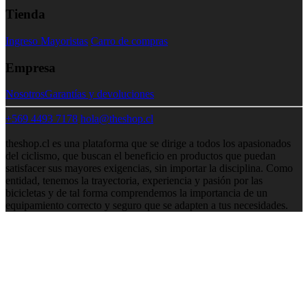
Tienda
Ingreso Mayoristas
Carro de compras
Empresa
Nosotros
Garantías y devoluciones
+569 4493 7178
hola@theshop.cl
theshop.cl es una plataforma que se dirige a todos los apasionados
del ciclismo, que buscan el beneficio en productos que puedan
satisfacer sus mayores exigencias, sin importar la disciplina. Como
entidad, tenemos la trayectoria, experiencia y pasión por las
bicicletas y de tal forma comprendemos la importancia de un
equipamiento correcto y seguro que se adapten a tus necesidades.