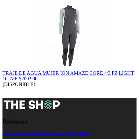
TRAJE DE AGUA MUJER ION AMAZE CORE 4/3 FZ LIGHT
OLIVE
$209.990
¡DISPONIBLE!
Productos
CICLISMO
DEPORTES AGUA
Descuentos