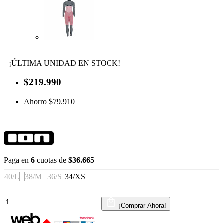
¡ÚLTIMA UNIDAD EN STOCK!
$219.990
Ahorro $79.910
Paga en
6
cuotas de
$36.665
40/L
38/M
36/S
34/XS
¡Comprar Ahora!