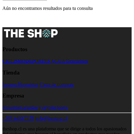
Aún no encontramos resultados para tu consulta
Productos
CICLISMO
DEPORTES AGUA
Descuentos
Tienda
Ingreso Mayoristas
Carro de compras
Empresa
Nosotros
Garantías y devoluciones
+569 4493 7178
hola@theshop.cl
theshop.cl es una plataforma que se dirige a todos los apasionados