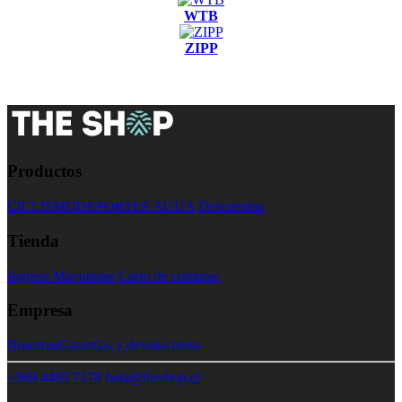
WTB
ZIPP
Productos
CICLISMO
DEPORTES AGUA
Descuentos
Tienda
Ingreso Mayoristas
Carro de compras
Empresa
Nosotros
Garantías y devoluciones
+569 4493 7178
hola@theshop.cl