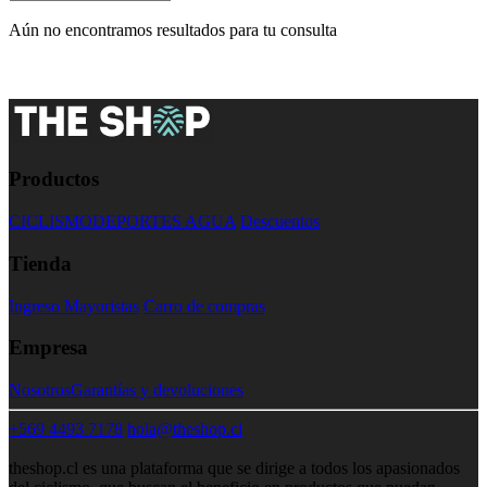
Aún no encontramos resultados para tu consulta
Productos
CICLISMO
DEPORTES AGUA
Descuentos
Tienda
Ingreso Mayoristas
Carro de compras
Empresa
Nosotros
Garantías y devoluciones
+569 4493 7178
hola@theshop.cl
theshop.cl es una plataforma que se dirige a todos los apasionados