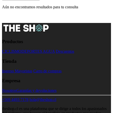
Aún no encontramos resultados para tu consulta
Productos
CICLISMO
DEPORTES AGUA
Descuentos
Tienda
Ingreso Mayoristas
Carro de compras
Empresa
Nosotros
Garantías y devoluciones
+569 4493 7178
hola@theshop.cl
theshop.cl es una plataforma que se dirige a todos los apasionados