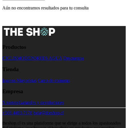
Aún no encontramos resultados para tu consulta
Productos
CICLISMO
DEPORTES AGUA
Descuentos
Tienda
Ingreso Mayoristas
Carro de compras
Empresa
Nosotros
Garantías y devoluciones
+569 4493 7178
hola@theshop.cl
theshop.cl es una plataforma que se dirige a todos los apasionados