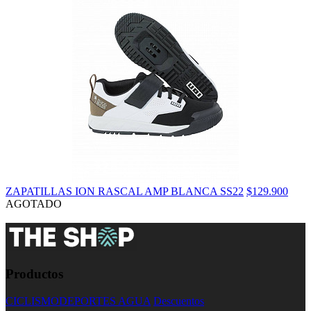
ZAPATILLAS ION RASCAL AMP BLANCA SS22
$129.900
AGOTADO
Productos
CICLISMO
DEPORTES AGUA
Descuentos